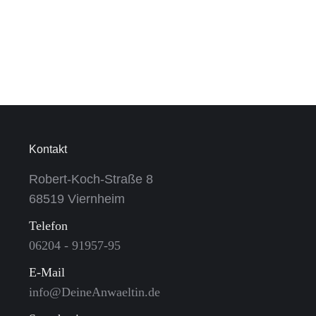
Kontakt
Robert-Koch-Straße 8
68519 Viernheim
Telefon
06204 - 91957-95
E-Mail
info@DeineAnwaeltin.de